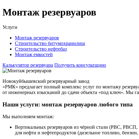
Монтаж резервуаров
Услуги
Монтаж резервуаров
Строительство битумохранилищ
Строительство нефтебаз
Монтаж емкостей
Калькулятор резервуара
Получить консультацию
Новокуйбышевский резервуарный завод
«РМК» предлагает
полный
комплекс
услуг
по
монтажу
резерву
от
инженерных
изысканий
до
сдачи
объекта
«под
ключ».
Мы
га
Наши
услуги:
монтаж
резервуаров
любого
типа
Мы
выполняем
монтаж:
Вертикальных
резервуаров
из
чёрной
стали
(РВС,
РВСП,
для
нефти
и
нефтепродуктов
(дизельное
топливо,
бензин,