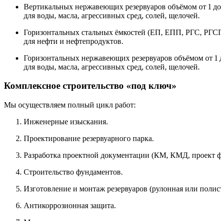
Вертикальных
нержавеющих
резервуаров
объёмом
от
1
до
для
воды,
масла,
агрессивных
сред,
солей,
щелочей.
Горизонтальных
стальных
ёмкостей
(ЕП,
ЕПП,
РГС,
РГС
для
нефти
и
нефтепродуктов.
Горизонтальных
нержавеющих
резервуаров
объёмом
от
1
для
воды,
масла,
агрессивных
сред,
солей,
щелочей.
Комплексное
строительство
«под
ключ»
Мы
осуществляем
полный
цикл
работ:
Инженерные
изыскания.
Проектирование
резервуарного
парка.
Разработка
проектной
документации
(КМ,
КМД,
проект
ф
Строительство
фундаментов.
Изготовление
и
монтаж
резервуаров
(рулонная
или
полис
Антикоррозионная
защита.