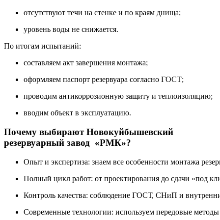
отсутствуют
течи
на
стенке
и
по
краям
днища;
уровень
воды
не
снижается.
По
итогам
испытаний:
составляем
акт
завершения
монтажа;
оформляем
паспорт
резервуара
согласно
ГОСТ;
проводим
антикоррозионную
защиту
и
теплоизоляцию;
вводим
объект
в
эксплуатацию.
Почему
выбирают
Новокуйбышевский
резервуарный завод «РМК»?
Опыт
и
экспертиза:
знаем
все
особенности
монтажа
резер
Полный
цикл
работ:
от
проектирования
до
сдачи
«под
кл
Контроль
качества:
соблюдение
ГОСТ,
СНиП
и
внутренн
Современные
технологии:
используем
передовые
методы