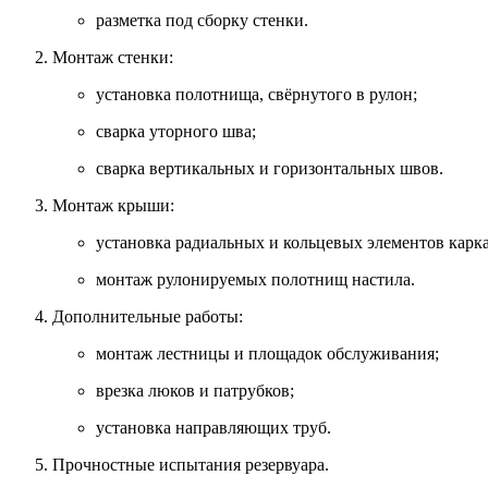
разметка
под
сборку
стенки.
Монтаж
стенки:
установка
полотнища,
свёрнутого
в
рулон;
сварка
уторного
шва;
сварка
вертикальных
и
горизонтальных
швов.
Монтаж
крыши:
установка
радиальных
и
кольцевых
элементов
карка
монтаж
рулонируемых
полотнищ
настила.
Дополнительные
работы:
монтаж
лестницы
и
площадок
обслуживания;
врезка
люков
и
патрубков;
установка
направляющих
труб.
Прочностные
испытания
резервуара.