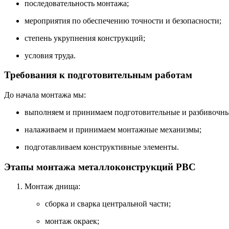
последовательность
монтажа;
мероприятия
по
обеспечению
точности
и
безопасности;
степень
укрупнения
конструкций;
условия
труда.
Требования
к
подготовительным
работам
До
начала
монтажа
мы:
выполняем
и
принимаем
подготовительные
и
разбивочн
налаживаем
и
принимаем
монтажные
механизмы;
подготавливаем
конструктивные
элементы.
Этапы
монтажа
металлоконструкций
РВС
Монтаж
днища:
сборка
и
сварка
центральной
части;
монтаж
окраек;