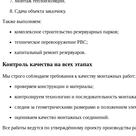
Монтаж
теплоизоляции.
Сдача
объекта
заказчику.
Также
выполняем:
комплексное
строительство
резервуарных
парков;
техническое
перевооружение
РВС;
капитальный
ремонт
резервуаров.
Контроль
качества
на
всех
этапах
Мы
строго
соблюдаем
требования
к
качеству
монтажных
работ:
проверяем
конструкции
и
материалы;
контролируем
технологию
и
последовательность
монтажа
следим
за
геометрическими
размерами
и
положением
эле
оцениваем
качество
монтажных
соединений.
Все
работы
ведутся
по
утверждённому
проекту
производства
ра