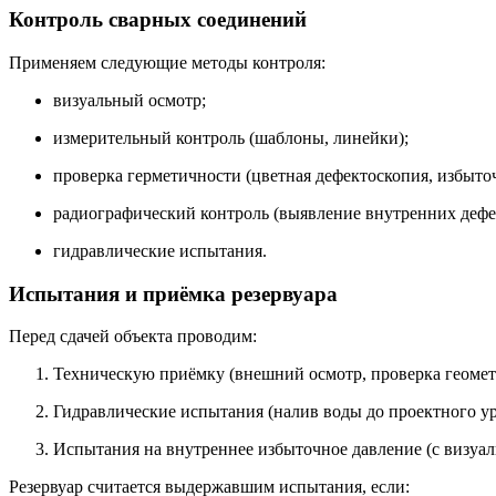
Контроль
сварных
соединений
Применяем
следующие
методы
контроля:
визуальный
осмотр;
измерительный
контроль
(шаблоны,
линейки);
проверка
герметичности
(цветная
дефектоскопия,
избыто
радиографический
контроль
(выявление
внутренних
дефе
гидравлические
испытания.
Испытания
и
приёмка
резервуара
Перед
сдачей
объекта
проводим:
Техническую
приёмку
(внешний
осмотр,
проверка
геомет
Гидравлические
испытания
(налив
воды
до
проектного
ур
Испытания
на
внутреннее
избыточное
давление
(с
визуа
Резервуар
считается
выдержавшим
испытания,
если: